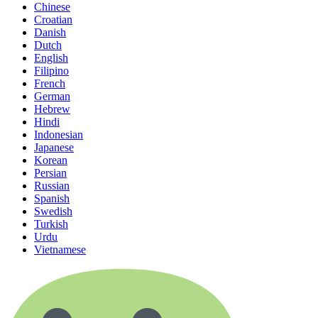
Chinese
Croatian
Danish
Dutch
English
Filipino
French
German
Hebrew
Hindi
Indonesian
Japanese
Korean
Persian
Russian
Spanish
Swedish
Turkish
Urdu
Vietnamese