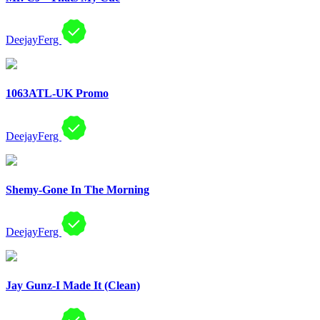
DeejayFerg
1063ATL-UK Promo
DeejayFerg
Shemy-Gone In The Morning
DeejayFerg
Jay Gunz-I Made It (Clean)