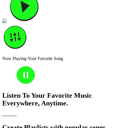
Now Playing-Your Favorite Song
30
30
Listen To Your Favorite Music
Everywhere, Anytime.
----------
Create Playlists with popular songs,