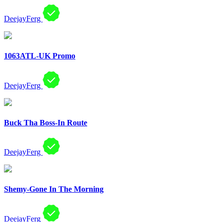
DeejayFerg
1063ATL-UK Promo
DeejayFerg
Buck Tha Boss-In Route
DeejayFerg
Shemy-Gone In The Morning
DeejayFerg