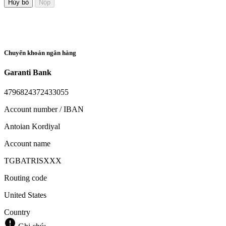
Hủy bỏ
Nộp
Chuyển khoản ngân hàng
Garanti Bank
4796824372433055
Account number / IBAN
Antoian Kordiyal
Account name
TGBATRISXXX
Routing code
United States
Country