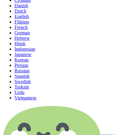
Croatian
Danish
Dutch
English
Filipino
French
German
Hebrew
Hindi
Indonesian
Japanese
Korean
Persian
Russian
Spanish
Swedish
Turkish
Urdu
Vietnamese