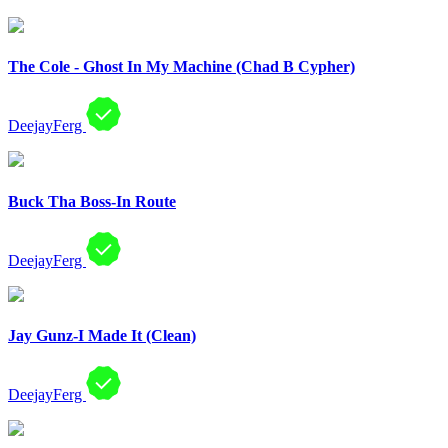
The Cole - Ghost In My Machine (Chad B Cypher)
DeejayFerg
Buck Tha Boss-In Route
DeejayFerg
Jay Gunz-I Made It (Clean)
DeejayFerg