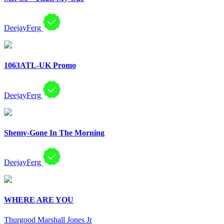
DeejayFerg
1063ATL-UK Promo
DeejayFerg
Shemy-Gone In The Morning
DeejayFerg
WHERE ARE YOU
Thurgood Marshall Jones Jr