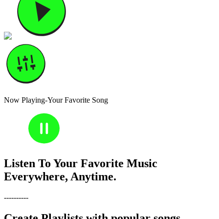
Now Playing-Your Favorite Song
30
30
Listen To Your Favorite Music
Everywhere, Anytime.
----------
Create Playlists with popular songs,