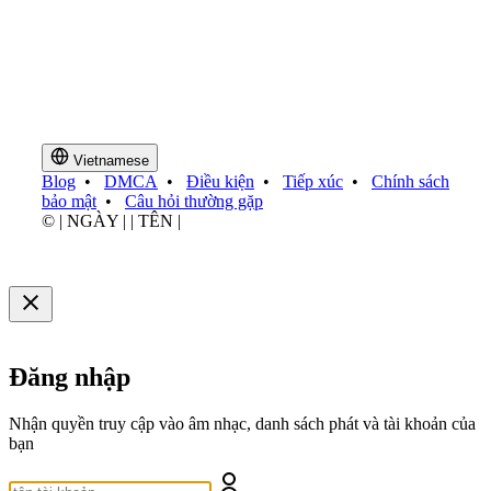
Vietnamese
Blog
•
DMCA
•
Điều kiện
•
Tiếp xúc
•
Chính sách
bảo mật
•
Câu hỏi thường gặp
© | NGÀY | | TÊN |
Đăng nhập
Nhận quyền truy cập vào âm nhạc, danh sách phát và tài khoản của
bạn