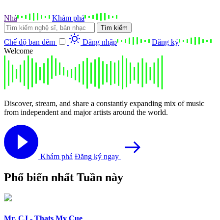
Nhà
Khám phá
Tìm kiếm
Chế độ ban đêm
Đăng nhập
Đăng ký
Welcome
Discover, stream, and share a constantly expanding mix of music
from independent and major artists around the world.
Khám phá
Đăng ký ngay
Phổ biến nhất Tuần này
Mr. CJ - Thats My Cue